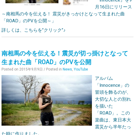
『Innocence』を9
月16日にリリース
～南相馬の今を伝える！ 震災がきっかけとなって生まれた曲
「ROAD」のPVを公開～」
詳しくは、こちらを”クリック”♪
南相馬の今を伝える！震災が切っ掛けとなって
生まれた曲「ROAD」のPVを公開
Posted on
2015年9月9日
/ Posted in
News
,
YouTube
アルバム
「Innocence」の
冒頭を飾るのが、
大切な人との別れ
を描いた
「ROAD」。この
楽曲は、東日本大
震災から半年たっ
た時に作りました。