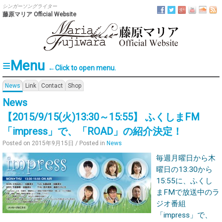
シンガーソングライター
藤原マリア Official Website
Menu
←Click to open menu.
Skip to content
News
Link
Contact
Shop
News
【2015/9/15(火)13:30～15:55】 ふくしまFM
「impress」で、「ROAD」の紹介決定！
Posted on
2015年9月15日
/ Posted in
News
毎週月曜日から木
曜日の13:30から
15:55に、ふくし
まFMで放送中のラ
ジオ番組
「impress」で、