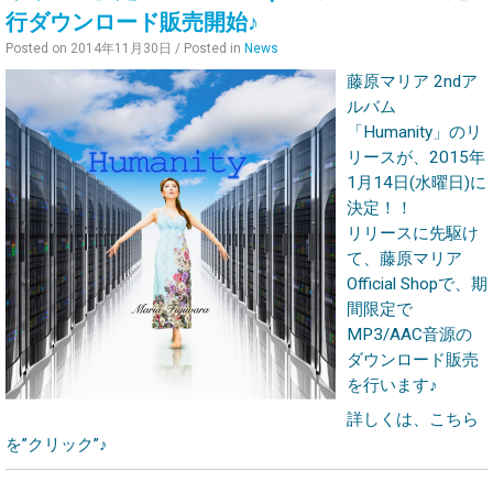
行ダウンロード販売開始♪
Posted on
2014年11月30日
/ Posted in
News
藤原マリア 2ndア
ルバム
「Humanity」のリ
リースが、2015年
1月14日(水曜日)に
決定！！
リリースに先駆け
て、藤原マリア
Official Shopで、期
間限定で
MP3/AAC音源の
ダウンロード販売
を行います♪
詳しくは、こちら
を”クリック”♪