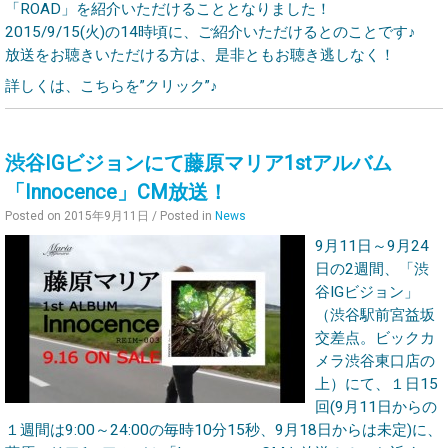
「ROAD」を紹介いただけることとなりました！
2015/9/15(火)の14時頃に、ご紹介いただけるとのことです♪
放送をお聴きいただける方は、是非ともお聴き逃しなく！
詳しくは、こちらを”クリック”♪
渋谷IGビジョンにて藤原マリア1stアルバム
「Innocence」CM放送！
Posted on
2015年9月11日
/ Posted in
News
9月11日～9月24
日の2週間、「渋
谷IGビジョン」
（渋谷駅前宮益坂
交差点。ビックカ
メラ渋谷東口店の
上）にて、１日15
回(9月11日からの
１週間は9:00～24:00の毎時10分15秒、9月18日からは未定)に、