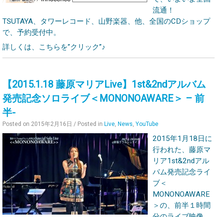
流通！
TSUTAYA、タワーレコード、山野楽器、他、全国のCDショップ
で、予約受付中。
詳しくは、こちらを”クリック”♪
【2015.1.18 藤原マリアLive】1st&2ndアルバム
発売記念ソロライブ＜MONONOAWARE＞ – 前
半-
Posted on
2015年2月16日
/ Posted in
Live
,
News
,
YouTube
2015年1月18日に
行われた、藤原マ
リア1st&2ndアル
バム発売記念ライ
ブ＜
MONONOAWARE
＞の、前半１時間
分のライブ映像