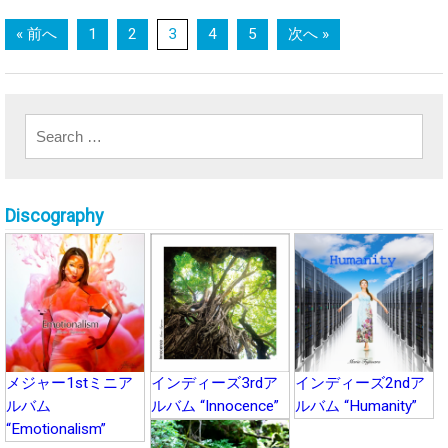
Posts navigation
« 前へ
1
2
3
4
5
次へ »
Search for:
Discography
メジャー1stミニア
インディーズ3rdア
インディーズ2ndア
ルバム
ルバム “Innocence”
ルバム “Humanity”
“Emotionalism”