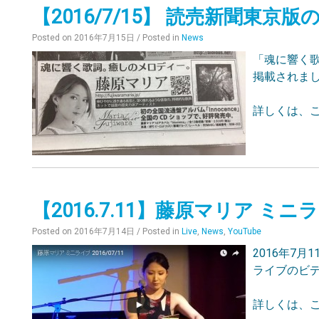
【2016/7/15】 読売新聞東京
Posted on
2016年7月15日
/ Posted in
News
「魂に響く
掲載されま
詳しくは、こ
【2016.7.11】藤原マリア ミニ
Posted on
2016年7月14日
/ Posted in
Live
,
News
,
YouTube
2016年7
ライブのビ
詳しくは、こ