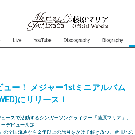
Skip to content
e
Live
YouTube
Discography
Biography
ュー！ メジャー1stミニアルバム
/7(WED)にリリース！
デュースで活動するシンガーソングライター「藤原マリア」。
ャーデビュー決定！
ence」の全国流通から２年以上の歳月をかけて解き放つ、新境地の